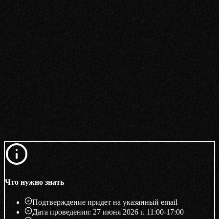
ше имя
лефон
Подтверждаю согласие с
политикой конфиденциальности
Даю согласие на
обработку персональных данных
арегистрироваться
Что нужно знать
Подтверждение придет на указанный email
Дата проведения: 27 июня 2026 г. 11:00-17:00